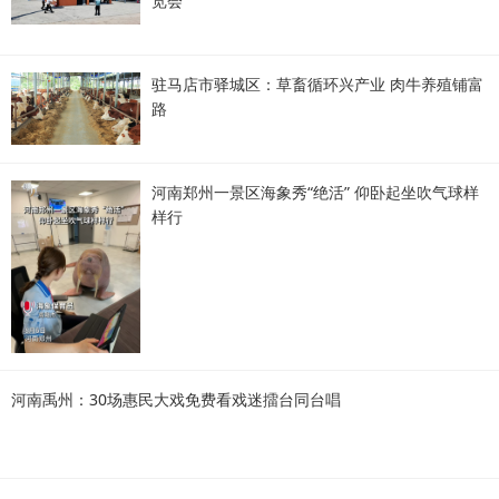
览会
驻马店市驿城区：草畜循环兴产业 肉牛养殖铺富
路
河南郑州一景区海象秀“绝活” 仰卧起坐吹气球样
样行
河南禹州：30场惠民大戏免费看戏迷擂台同台唱