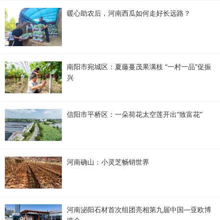
暖心助农后，河南西瓜如何走好长远路？
南阳市宛城区：夏藤蔓茂果满枝 “一村一品”促振
兴
信阳市平桥区：一朵荷花太空莲开出“致富花”
河南确山：小灵芝畅销世界
河南泌阳石材首次组团亮相第九届中国—亚欧博