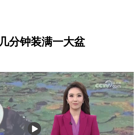
 几分钟装满一大盆
播
放