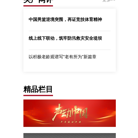
中国男篮逆境突围，再证竞技体育精神
线上线下联动，筑牢防汛救灾安全堤坝
以积极老龄观谱写“老有所为”新篇章
精品栏目