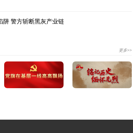
陷阱 警方斩断黑灰产业链
更多>>