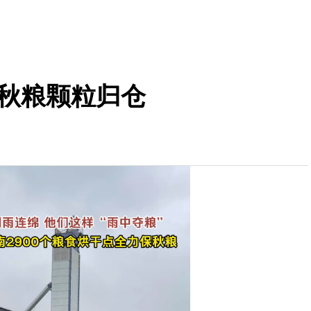
保秋粮颗粒归仓