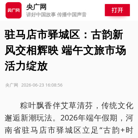
央广网
讲好中国故事 传播中国声音
驻马店市驿城区：古韵新
风交相辉映 端午文旅市场
活力绽放
源：央广网
2026-06-23 16:08:56
粽叶飘香伴艾草清芬，传统文化
邂逅新潮玩法。2026年端午假期，河
南省驻马店市驿城区立足“古韵+时