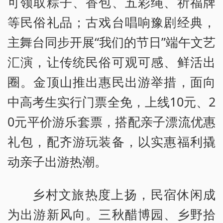
可领取粽子、香包、五彩绳、祈福牌
等民俗礼品；古戏台唱响豫剧经典，
主舞台同步开展“我们的节日”端午文艺
汇演，让传统民俗可观可感、鲜活出
圈。金顶山推出惠民出游举措，面向
中高考生实行门票全免，上线10元、2
0元平价游乐套票，搭配亲子漂流优惠
礼包，配齐游玩装备，以实惠福利撬
动亲子出游热潮。
乡村文旅热度上扬，民宿休闲成
为出游新风向。三秋醋博园、乡野拾