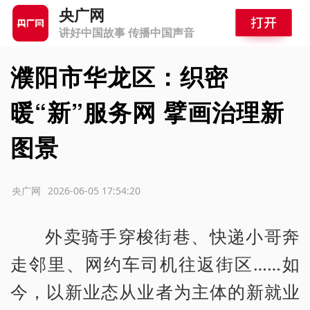
央广网
讲好中国故事 传播中国声音
濮阳市华龙区：织密
暖“新”服务网 擘画治理新
图景
源：央广网
2026-06-05 17:54:20
外卖骑手穿梭街巷、快递小哥奔
走邻里、网约车司机往返街区……如
今，以新业态从业者为主体的新就业