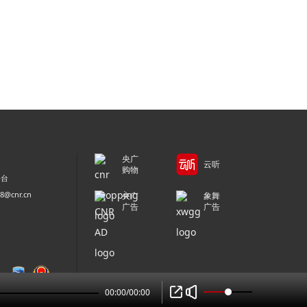
央广
云听
购物
平台
@cnr.cn
央广
象舞
广告
广告
00:00
/
00:00