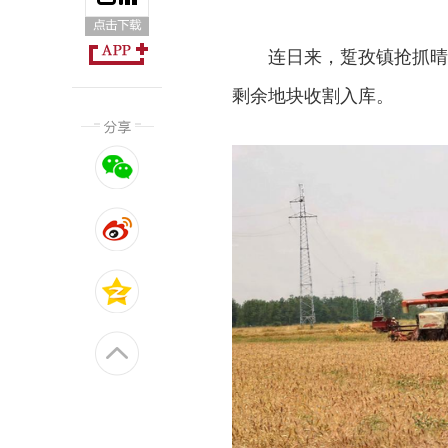
连日来，踅孜镇抢抓晴
剩余地块收割入库。