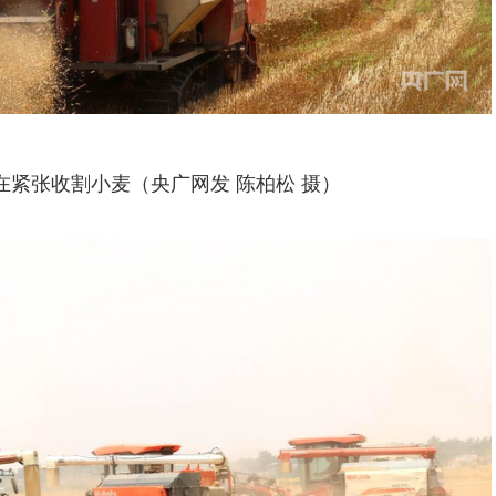
在紧张收割小麦（央广网发 陈柏松 摄）