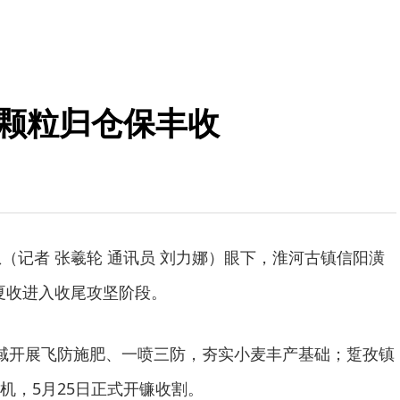
 颗粒归仓保丰收
息（记者 张羲轮 通讯员 刘力娜）眼下，淮河古镇信阳潢
麦夏收进入收尾攻坚阶段。
域开展飞防施肥、一喷三防，夯实小麦丰产基础；踅孜镇
机，5月25日正式开镰收割。