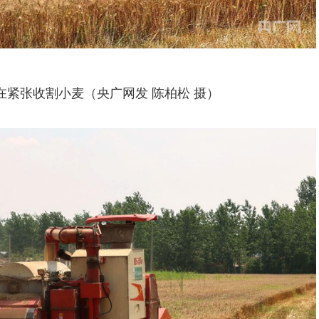
在紧张收割小麦（央广网发 陈柏松 摄）