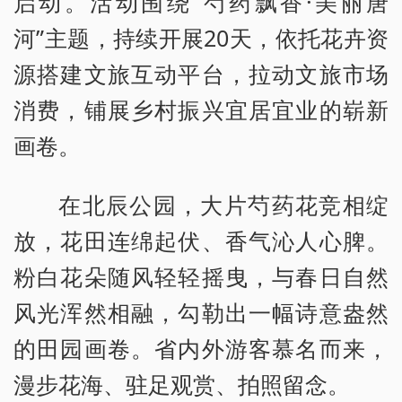
启动。活动围绕“芍药飘香·美丽唐
河”主题，持续开展20天，依托花卉资
源搭建文旅互动平台，拉动文旅市场
消费，铺展乡村振兴宜居宜业的崭新
画卷。
在北辰公园，大片芍药花竞相绽
放，花田连绵起伏、香气沁人心脾。
粉白花朵随风轻轻摇曳，与春日自然
风光浑然相融，勾勒出一幅诗意盎然
的田园画卷。省内外游客慕名而来，
漫步花海、驻足观赏、拍照留念。