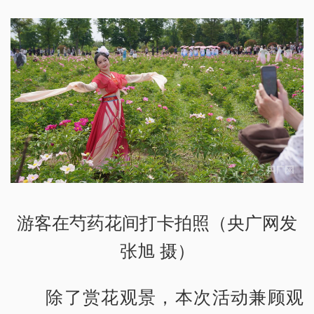
游客在芍药花间打卡拍照（央广网发
张旭 摄）
除了赏花观景，本次活动兼顾观