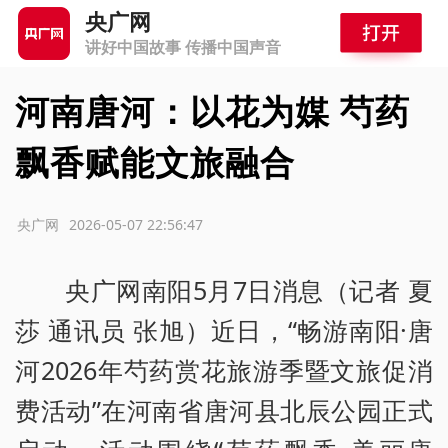
央广网
讲好中国故事 传播中国声音
河南唐河：以花为媒 芍药
飘香赋能文旅融合
源：央广网
2026-05-07 22:56:47
央广网南阳5月7日消息（记者 夏
莎 通讯员 张旭）近日，“畅游南阳·唐
河2026年芍药赏花旅游季暨文旅促消
费活动”在河南省唐河县北辰公园正式