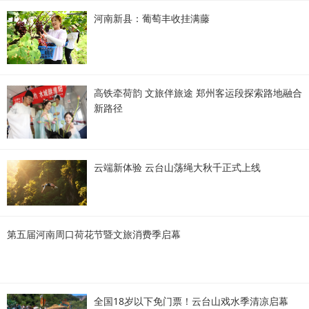
河南新县：葡萄丰收挂满藤
高铁牵荷韵 文旅伴旅途 郑州客运段探索路地融合
新路径
云端新体验 云台山荡绳大秋千正式上线
第五届河南周口荷花节暨文旅消费季启幕
全国18岁以下免门票！云台山戏水季清凉启幕