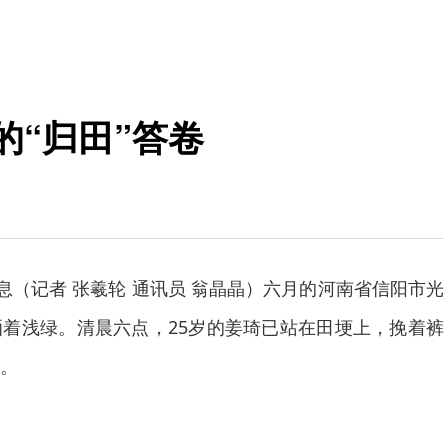
的“归田”答卷
消息（记者 张羲轮 通讯员 翁晶晶）六月的河南省信阳市光
着浅绿。清晨六点，25岁的姜琦已站在田埂上，挽着裤
。