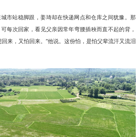
在城市站稳脚跟，姜琦却在快递网点和仓库之间犹豫。那
，可每次回家，看见父亲因常年弯腰插秧而直不起的背，
想回来，又怕回来。”他说。这份怕，是怕父辈流汗又流泪