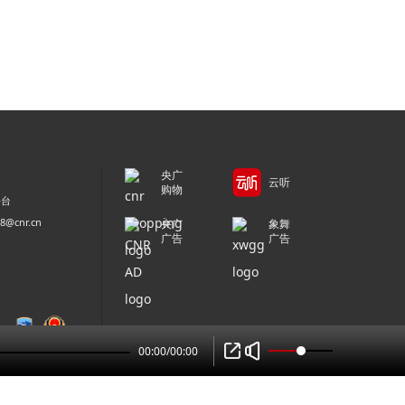
央广
云听
购物
平台
@cnr.cn
央广
象舞
广告
广告
00:00
/
00:00