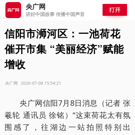
央广网
讲好中国故事 传播中国声音
信阳市浉河区：一池荷花
催开市集 “美丽经济”赋能
增收
源：央广网
2026-07-08 15:54:21
央广网信阳7月8日消息（记者 张
羲轮 通讯员 徐铭）“这束荷花太有氛
围感了，往湖边一站拍照特别出