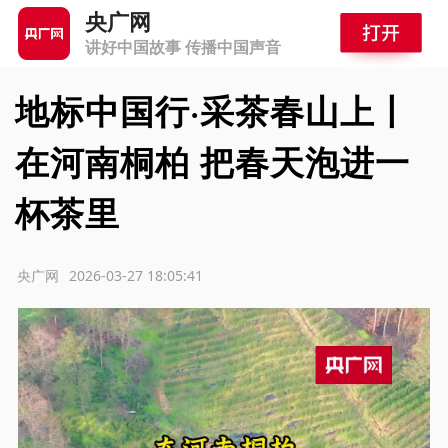
央广网
讲好中国故事 传播中国声音
地标中国行·采茶春山上丨
在河南桐柏 把春天泡进一
杯茶里
源：央广网
2026-03-27 18:05:41