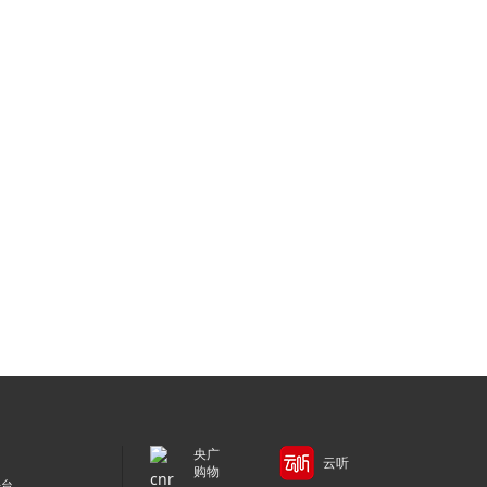
央广
云听
购物
平台