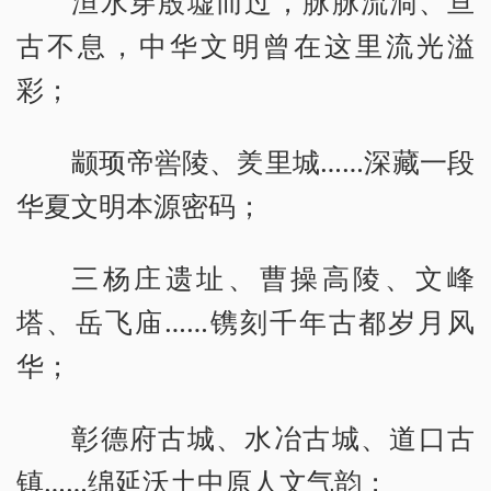
洹水穿殷墟而过，脉脉流淌、亘
古不息，中华文明曾在这里流光溢
彩；
颛顼帝喾陵、羑里城……深藏一段
华夏文明本源密码；
三杨庄遗址、曹操高陵、文峰
塔、岳飞庙……镌刻千年古都岁月风
华；
彰德府古城、水冶古城、道口古
镇……绵延沃土中原人文气韵；