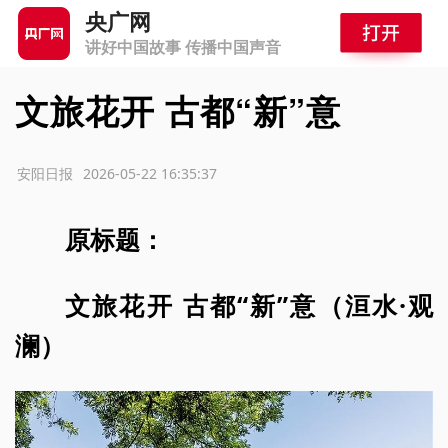
央广网
讲好中国故事 传播中国声音
文旅花开 古都“新”意
源：安阳日报
2026-05-22 16:35:37
原标题：
文旅花开 古都“新”意（洹水·观
澜）