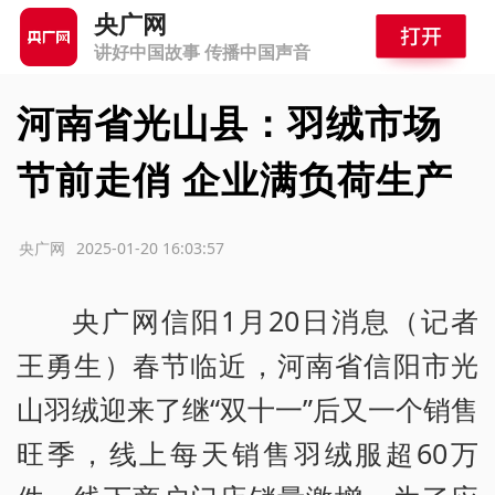
央广网
讲好中国故事 传播中国声音
河南省光山县：羽绒市场
节前走俏 企业满负荷生产
源：央广网
2025-01-20 16:03:57
央广网信阳1月20日消息（记者
王勇生）春节临近，河南省信阳市光
山羽绒迎来了继“双十一”后又一个销售
旺季，线上每天销售羽绒服超60万