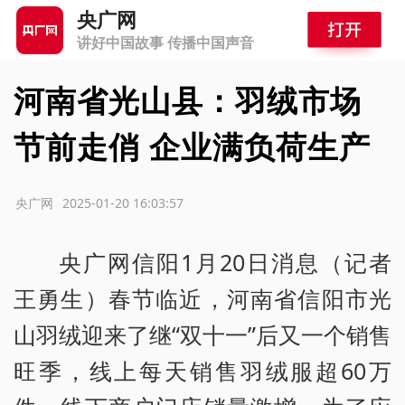
央广网
讲好中国故事 传播中国声音
河南省光山县：羽绒市场
节前走俏 企业满负荷生产
源：央广网
2025-01-20 16:03:57
央广网信阳1月20日消息（记者
王勇生）春节临近，河南省信阳市光
山羽绒迎来了继“双十一”后又一个销售
旺季，线上每天销售羽绒服超60万