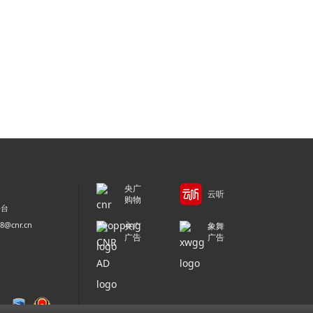
央广
云听
购物
平台
@cnr.cn
央广
象舞
广告
广告