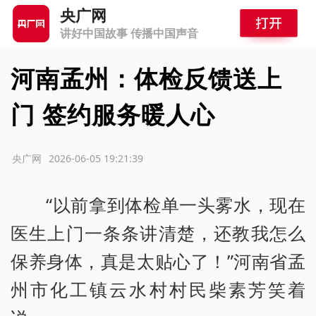
央广网
讲好中国故事 传播中国声音
河南孟州：体检反馈送上
门 签约服务暖人心
源：央广网
2026-06-05 19:21:39
“以前拿到体检单一头雾水，现在
医生上门一条条讲清楚，还教我怎么
保养身体，真是太贴心了！”河南省孟
州市化工镇云水村村民柴素芳笑着