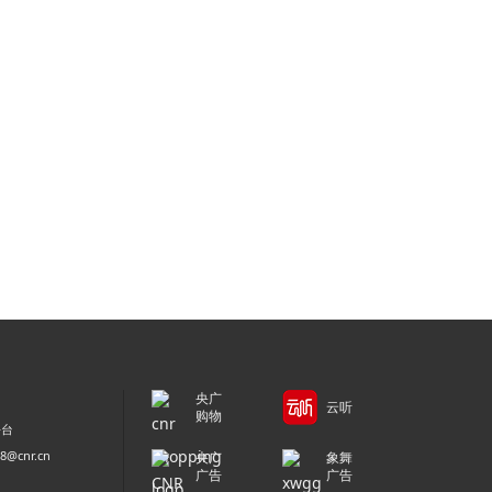
央广
云听
购物
平台
@cnr.cn
央广
象舞
广告
广告