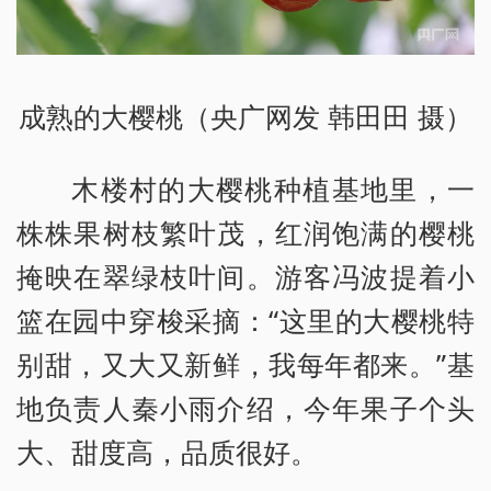
成熟的大樱桃（央广网发 韩田田 摄）
木楼村的大樱桃种植基地里，一
株株果树枝繁叶茂，红润饱满的樱桃
掩映在翠绿枝叶间。游客冯波提着小
篮在园中穿梭采摘：“这里的大樱桃特
别甜，又大又新鲜，我每年都来。”基
地负责人秦小雨介绍，今年果子个头
大、甜度高，品质很好。