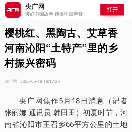
央广网
讲好中国故事 传播中国声音
樱桃红、黑陶古、艾草香
河南沁阳“土特产”里的乡
村振兴密码
源：央广网
2026-05-18 18:17:20
央广网焦作5月18日消息（记者
张丽娜 通讯员 韩田田）初夏时节，河
南省沁阳市王召乡66平方公里的土地