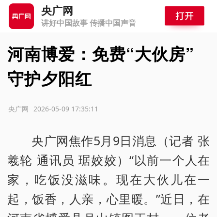
央广网
讲好中国故事 传播中国声音
河南博爱：免费“大伙房”
守护夕阳红
源：央广网
2026-05-09 17:35:11
央广网焦作5月9日消息（记者 张
羲轮 通讯员 琚姣姣）“以前一个人在
家，吃饭没滋味。现在大伙儿在一
起，饭香，人亲，心里暖。”近日，在