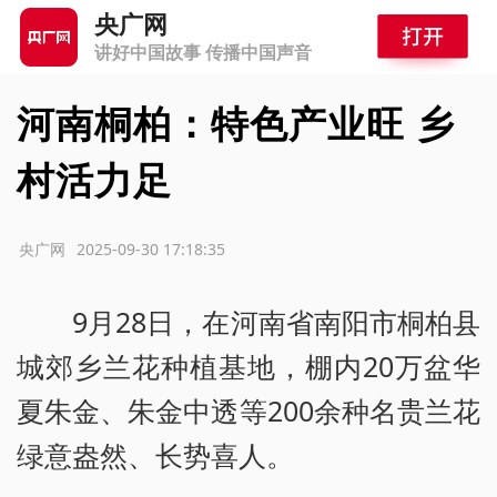
央广网
讲好中国故事 传播中国声音
河南桐柏：特色产业旺 乡
村活力足
源：央广网
2025-09-30 17:18:35
9月28日，在河南省南阳市桐柏县
城郊乡兰花种植基地，棚内20万盆华
夏朱金、朱金中透等200余种名贵兰花
绿意盎然、长势喜人。