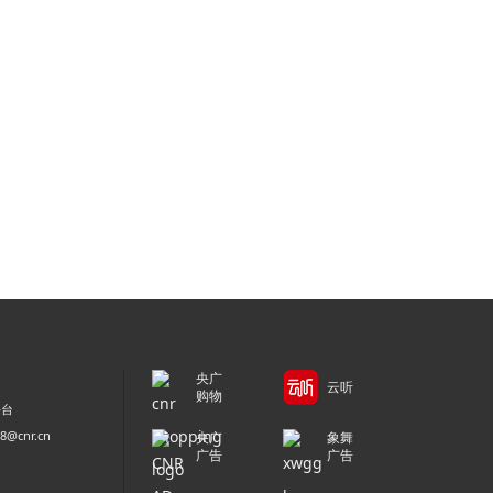
央广
云听
购物
平台
@cnr.cn
央广
象舞
广告
广告