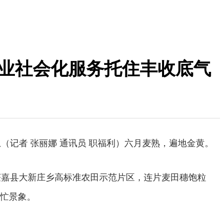
农业社会化服务托住丰收底气
息（记者 张丽娜 通讯员 职福利）六月麦熟，遍地金黄。
获嘉县大新庄乡高标准农田示范片区，连片麦田穗饱粒
忙景象。