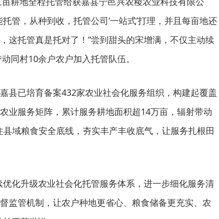
的三亩耕地全程托管给获嘉县宁邑兴农稷农业科技有限公
能托管，从种到收，托管公司‘一站式’打理，并且每亩地还
，这托管真是托对了！”尝到甜头的宋增满，不仅主动续
带动同村10余户农户加入托管队伍。
嘉县已培育备案432家农业社会化服务组织，构建起覆盖
农业服务矩阵，累计服务耕地面积超14万亩，辐射带动
守住县域粮食安全底线，夯实丰产丰收底气，让服务扎根田
续优化升级农业社会化托管服务体系，进一步细化服务清
督监管机制，让农户种地更省心、粮食储备更充实、农