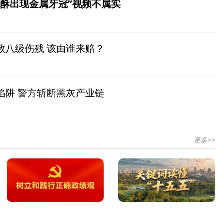
桃酥出现金属牙冠”视频不属实
致八级伤残 该由谁来赔？
陷阱 警方斩断黑灰产业链
更多>>