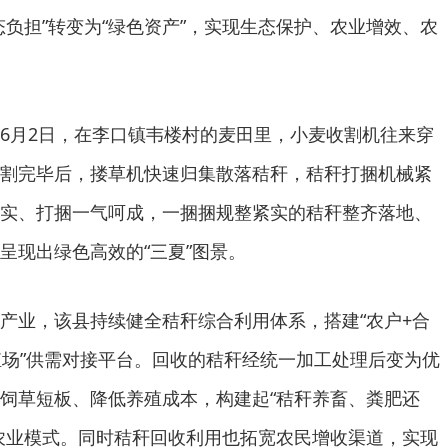
态负担”转变为“绿色资产”，实现生态保护、农业增效、农
6月2日，在李口镇韦楼村的麦田里，小麦收割机往来穿
割完毕后，搂草机快速归集散落秸秆，秸秆打捆机械紧
实、打捆一气呵成，一捆捆规整紧实的秸秆整齐落地、
呈现出绿色高效的“三夏”图景。
产业，该县持续健全秸秆综合利用体系，搭建“农户+合
殖场”供需对接平台。回收的秸秆经统一加工处理后变为优
饲草短板、降低养殖成本，构建起“秸秆养畜、粪肥还
农业模式。同时秸秆回收利用也拓宽农民增收渠道，实现