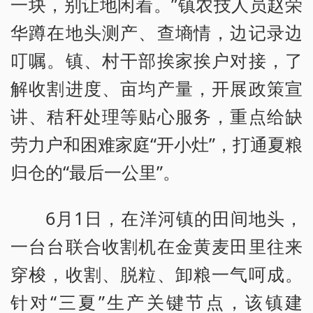
一块，别让地闲着。”镇农技人员赵荣
华蹲在地头测产、查墒情，边记录边
叮嘱。镇、村干部挨家挨户对接，了
解收割进度、亩均产量，开展政策宣
讲、秸秆处理等贴心服务，重点给缺
劳力户和困难家庭“开小灶”，打通夏粮
归仓的“最后一公里”。
6月1日，在洋河镇的田间地头，
一台台联合收割机在金黄麦田里往来
穿梭，收割、脱粒、卸粮一气呵成。
针对“三夏”生产关键节点，该镇建