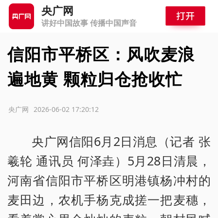
央广网
讲好中国故事 传播中国声音
信阳市平桥区：风吹麦浪
遍地黄 颗粒归仓抢收忙
源：央广网
2026-06-02 17:20:12
央广网信阳6月2日消息（记者 张
羲轮 通讯员 何泽垚）5月28日清晨，
河南省信阳市平桥区明港镇杨冲村的
麦田边，农机手杨克成搓一把麦穗，