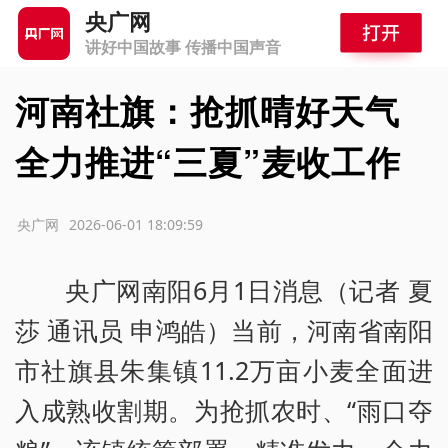
央广网
讲好中国故事 传播中国声音
河南社旗：抢抓晴好天气
全力推进“三夏”麦收工作
源：央广网
2026-06-01 18:09:59
央广网南阳6月1日消息（记者 夏
莎 通讯员 申鸿皓）当前，河南省南阳
市社旗县朱集镇11.2万亩小麦全面进
入成熟收割期。为抢抓农时、“雨口夺