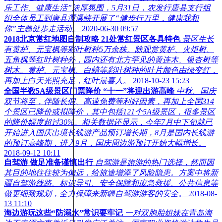
乐工作、健康生活”浓厚氛围，5月31日，农发行唐县支行组
织全体员工到唐县潭瀑峡开展了“健步行万里，健康我和
你”主题健步走活动。
2020-06-30 09:57
2018北京赏红地图自制攻略 21处赏红景区各具特色
景区生长
有黄栌、元宝枫等彩叶树种5万余株。除观赏黄栌、火炬树、
五角枫等红叶树种外，园内还有北方罕见的黄连木、银杏树等
树木。黄栌、元宝枫、白蜡等彩叶树种的叶片颜色由绿变红，
再加上白天光照充足，红叶最喜人。
2018-10-23 15:23
全国半数5A级景区门票降价 “十一”将迎出游高峰
中秋、国庆
双节将至，伴随长假、高速免费等利好因素，再加上全国314
个景区已降价或拟降价，其中包括121个5A级景区，很多景区
的降价幅度超过30%。相关数据还显示，今年7月中下旬就已
开始进入国庆出境长线游产品预订增长期，8月是国内长线游
的预订高峰期，进入9月，国庆周边游预订开始大幅增长。
2018-09-12 10:11
自驾游 做足准备谨慎出行
自驾游是旅游的热门选择，然而因
其目的地往往较为偏远，给旅途增添了风险隐患。方案中将新
疆自驾游线路、标识导引、安全保障和应急救援、公共信息等
做更细致规划，全力保障来新疆自驾游游客的安全。
2018-08-
13 11:10
海边游玩这些“防溺水”常识要牢记
一对双胞胎姐妹在青岛海