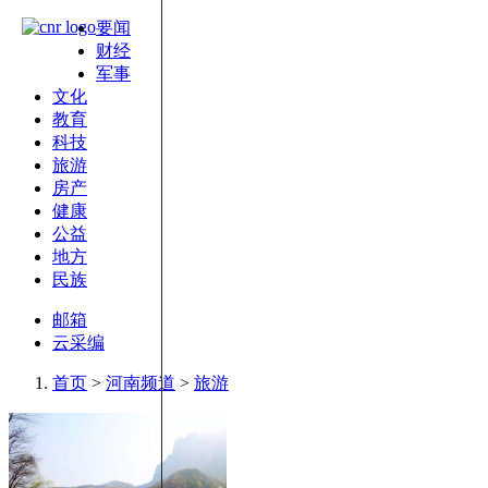
要闻
财经
军事
文化
教育
科技
旅游
房产
健康
公益
地方
民族
邮箱
云采编
首页
>
河南频道
>
旅游