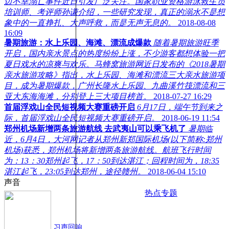
边不幸溺亡事件近日引发广泛关注。国家职业资格游泳救生员
培训师、考评师孙谦介绍，一些研究发现，真正的溺水不是想
象中的一直挣扎、大声呼救，而是无声无息的。
2018-08-08
16:09
暑期旅游：水上乐园、海滩、漂流成爆款
随着暑期旅游旺季
开启，国内亲水景点的热度纷纷上涨，不少游客都想体验一把
夏日戏水的凉爽与欢乐。马蜂窝旅游网近日发布的《2018暑期
亲水旅游攻略》指出，水上乐园、海滩和漂流三大亲水旅游项
目，成为暑期爆款，广州长隆水上乐园、九曲溪竹筏漂流和三
亚大东海海滩，分别登上三大项目榜首。
2018-07-27 16:29
首届浮戏山全民短视频大赛重磅开启
6月17日，端午节到来之
际，首届浮戏山全民短视频大赛重磅开启。
2018-06-19 11:54
郑州机场新增两条旅游航线 去武夷山可以乘飞机了
暑期临
近，6月4日，大河网记者从郑州新郑国际机场(以下简称:郑州
机场)获悉，郑州机场将新增两条旅游航线。航班飞行时间
为：13：30郑州起飞，17：50到达湛江；回程时间为，18:35
湛江起飞，23:05到达郑州，途径赣州。
2018-06-04 15:10
声音
热点专题
习声回响