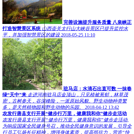
完善设施提升服务质量 八泉峡正
打造智慧景区系统
山西壶关太行山大峡谷景区已提升监控水
平，并加强智慧景区的建设
2018-05-25 11:10
驻马店：水清石出直可数 一抹春
绿“天中”来
走进河南驻马店金顶山，只见植被葱郁，林草茂
密，古树参天，谷深峰险，一派原始风貌。野生动物种类繁
多，是天然植物园和野生动物的乐园。
2018-04-12 13:42
农发行唐县支行开展“健步行万里，健康我和你”健步走活动
农发行唐县支行开展“健步行万里，健康我和你”健步走活动,
为响应国家全民健身号召，推动全民健身意识的发展，引导全
行员工弘扬长征精神，增强身体素质，提高抵抗力，营造“快