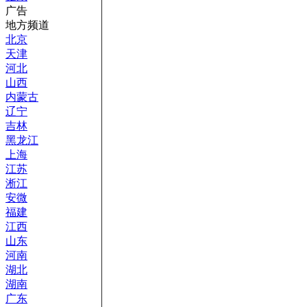
广告
地方频道
北京
天津
河北
山西
内蒙古
辽宁
吉林
黑龙江
上海
江苏
淅江
安微
福建
江西
山东
河南
湖北
湖南
广东