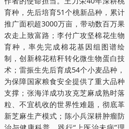
作者的使命担当。王力荣40年深耕桃
育种，先后培育51个桃新品种，累计
推广面积超3000万亩，带动数百万果
农走上致富路；李付广攻坚棉花生物
育种，率先完成棉花基因组图谱绘
制，创新棉花秸秆转化微生物蛋白技
术；雷振生先后育成54个小麦品种，
为保障国家粮食安全提供了重大品种
支撑；张海洋成功攻克芝麻成熟时落
粒、不宜机收的世界性难题，彻底革
新芝麻生产模式；陈小兵深耕肿瘤防
治与健康科普，践行“上医治未病”理