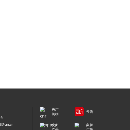
央广
云听
购物
平台
@cnr.cn
央广
象舞
广告
广告