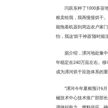
闫跃东种了1000多
粮卖给我，我再慢慢烘干。
能拖着机器到周边农户家门
怕，我这‘烘干神器’随时能
据介绍，漯河地处豫中
年稳定在240万亩左右。
成为漯河烘干应急体系的重
“漯河今年夏粮预计6
械技术中心技术推广部部长
调做好电力、燃料供应，确