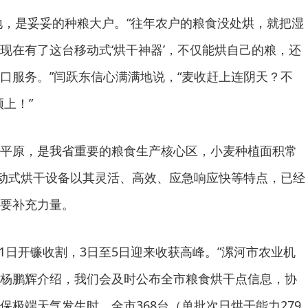
亩地，是妥妥的种粮大户。“往年农户的粮食没处烘，就把湿
现在有了这台移动式‘烘干神器’，不仅能烘自己的粮，还
口服务。”闫跃东信心满满地说，“麦收赶上连阴天？不
顶上！”
平原，是我省重要的粮食生产核心区，小麦种植面积常
移动式烘干设备以其灵活、高效、应急响应快等特点，已经
要补充力量。
月1日开镰收割，3日至5日迎来收获高峰。”漯河市农业机
杨鹏辉介绍，我们会及时公布全市粮食烘干点信息，协
保极端天气发生时，全市368台（单批次日烘干能力279