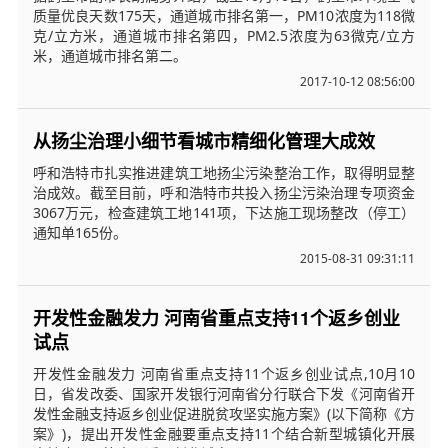
质量优良天数175天，通道城市排名第一，PM10浓度为118微
克/立方米，通道城市排名第四，PM2.5浓度为63微克/立方
米，通道城市排名第二。
2017-10-12 08:56:00
从扬尘治理小细节看城市精细化管理大成效
呼和浩特市扎实推进建筑工地扬尘污染整治工作，取得明显整
治成效。截至目前，呼和浩特市共投入扬尘污染治理专项资金
3067万元，检查建筑工地141项，下达施工现场整改（停工）
通知单165份。
2015-08-31 09:31:11
开发性金融发力 河南省重点支持11个返乡创业
试点
开发性金融发力 河南省重点支持11个返乡创业试点,10月10
日，省发改委、国家开发银行河南省分行联合下发《河南省开
发性金融支持返乡创业促进脱贫攻坚实施方案》(以下简称《方
案》)，提出开发性金融要重点支持11个结合新型城镇化开展