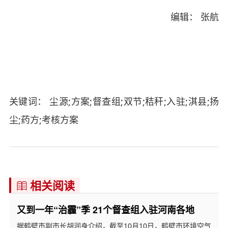
编辑： 张航
关键词： 尘源;方案;督查组;双节;秸秆;入驻;淇县;扬
尘;药方;考核方案
相关阅读

又到一年“治霾”季 21个督查组入驻河南各地
据鹤壁市副市长胡润身介绍，截至10月10日，鹤壁市环境空气