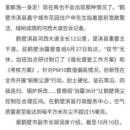
家都溅一身泥！现在再也不会出现那种情况了。”鹤
壁市淇县鑫宁城市花园住户申先生指着面前宽敞整
洁、绿树成荫的河西大道告诉记者。
鹤壁淇县河西大道全长12公里，是淇县重要主
干道。驻鹤壁治霾督查组9月27日抵达，“双节”无
休，加班加点研讨制订了《强化督查工作方案》和
《考核方案》，针对PM10数值偏高情况，创新性在
全市开展“斩断尘源”行动。封土硬化、垒石筑沿、四
级连扫、锅炉拆改……督察组“治霾36计”让鹤壁扬尘
控制在合理区间。在鹤壁淇县行政服务中心，空气
质量甚至能达到每平方米灰尘不超过15毫克。
据鹤壁市副市长胡润身介绍，截至10月10日，