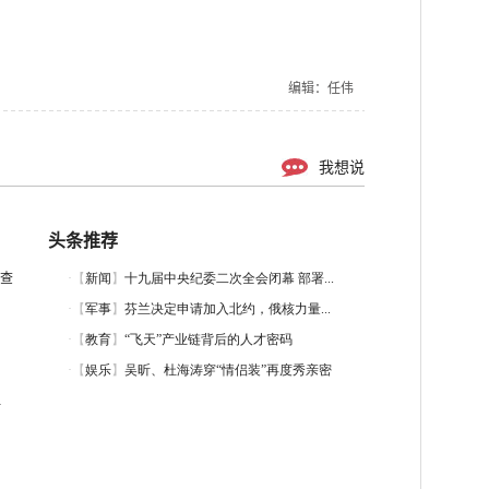
编辑：任伟
我想说
头条推荐
查
显