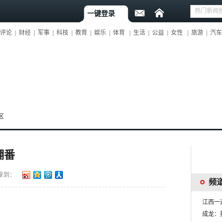
一键登录
评论
|
财经
|
军事
|
科技
|
教育
|
娱乐
|
体育
|
生活
|
公益
|
女性
|
旅游
|
汽车
区
翻番
享到：