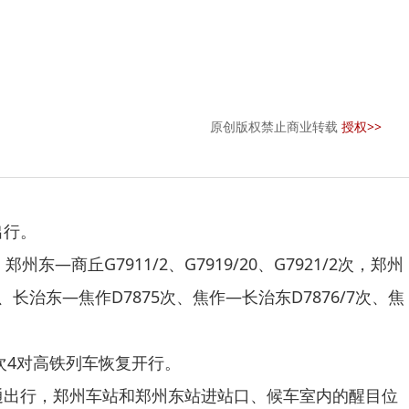
原创版权禁止商业转载
授权>>
出行。
东—商丘G7911/2、G7919/20、G7921/2次，郑州
次、长治东—焦作D7875次、焦作—长治东D7876/7次、焦
60次4对高铁列车恢复开行。
出行，郑州车站和郑州东站进站口、候车室内的醒目位