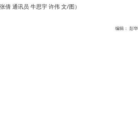
倩 通讯员 牛思宇 许伟 文/图）
编辑： 彭华