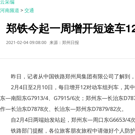
云采编
河南频道
>
交通
郑铁今起一周增开短途车1
2021-02-04 09:08:00
来源：郑州日报
昨日，记者从中国铁路郑州局集团有限公司了解到，
2月4日至2月10日，每日增开12对动车组列车，其中：郑州东—
东—南阳东G7913/4、G7915/6次；郑州东—长治东D7
作—长治东D7878次、长治东—郑州东D7879/82次。
自2月4日两端始发站起，郑州东—周口东G6653/4次，郑
铁路部门提醒，各位旅客朋友旅程中请做好个人防护，