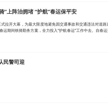
骑”上阵治拥堵 “护航”春运保平安
1日正式拉开大幕，为最大限度地避免因交通事故和交通违法对道
春运期间铁骑勤务方案，全力投入“护航春运”工作中去。自春
提升交通运行速度，最大限度地确保春运期间我市城市交通大动
队民警司迎