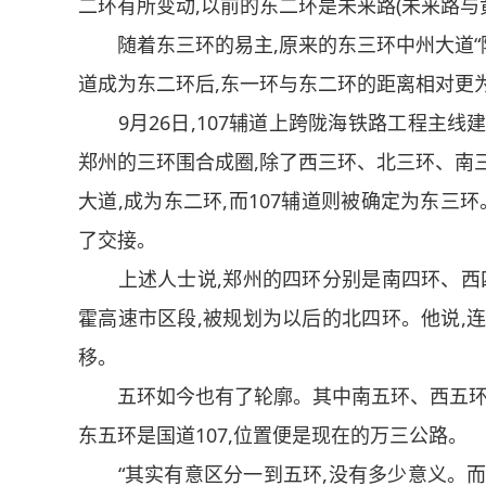
二环有所变动,以前的东二环是未来路(未来路与
随着东三环的易主,原来的东三环中州大道“降
道成为东二环后,东一环与东二环的距离相对更
9月26日,107辅道上跨陇海铁路工程主线建
郑州的三环围合成圈,除了西三环、北三环、南
大道,成为东二环,而107辅道则被确定为东三
了交接。
上述人士说,郑州的四环分别是南四环、西四
霍高速市区段,被规划为以后的北四环。他说,
移。
五环如今也有了轮廓。其中南五环、西五环都
东五环是国道107,位置便是现在的万三公路。
“其实有意区分一到五环,没有多少意义。而