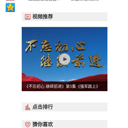
视频推荐

《不忘初心 继续前进》第5集《强军路上》
点击排行

猜你喜欢
