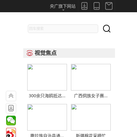



央广旗下网站

视觉焦点


300余只海鸥抵达...
广西侗族女子赛...

撒拉族自治县通...
新疆棉花采摘忙