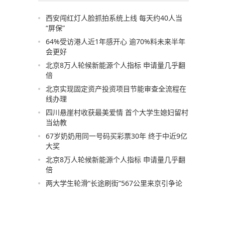
西安闯红灯人脸抓拍系统上线 每天约40人当
“屏保”
64%受访港人近1年感开心 逾70%料未来半年
会更好
北京8万人轮候新能源个人指标 申请量几乎翻
倍
北京实现固定资产投资项目节能审查全流程在
线办理
四川悬崖村收获最美爱情 首个大学生媳妇留村
当幼教
67岁奶奶用同一号码买彩票30年 终于中近9亿
大奖
北京8万人轮候新能源个人指标 申请量几乎翻
倍
两大学生轮滑“长途刷街”567公里来京引争论