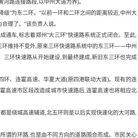
黄河路连接路段,以中州大道为界)。
级”为东二环。“以前一环和二环之间的距离较近,中州大
为合理了。”该负责人说。
成通车,标志着郑州“大三环”快速路系统正式闭合。至此,
三环维持不变外,原来三环快速路系统中的东三环——中州
环。三环快速路从开始建设,到最终建成,新旧东三环也完成
环、连霍高速、华夏大道(原四港联动大道)。现有的连
连霍高速市区段改造成城市快速路后,连霍高速也将相应北
是绕城高速辅道,北五环则是以后实现快速化的大河路,
所谓的环路,也是由不同方向的道路围合而成。市民关心