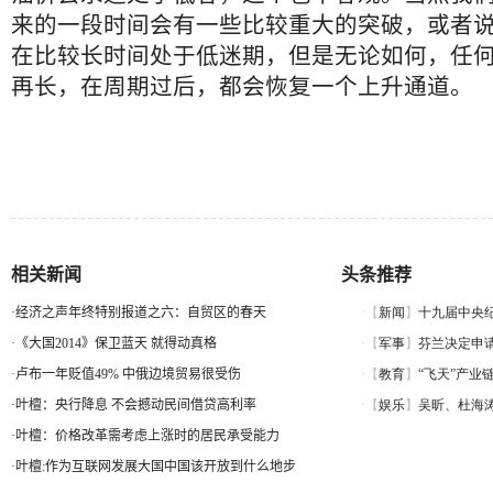
来的一段时间会有一些比较重大的突破，或者
在比较长时间处于低迷期，但是无论如何，任
再长，在周期过后，都会恢复一个上升通道。
相关新闻
头条推荐
·
经济之声年终特别报道之六：自贸区的春天
·
《大国2014》保卫蓝天 就得动真格
·
卢布一年贬值49% 中俄边境贸易很受伤
·
叶檀：央行降息 不会撼动民间借贷高利率
·
叶檀：价格改革需考虑上涨时的居民承受能力
·
叶檀:作为互联网发展大国中国该开放到什么地步