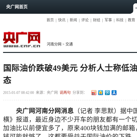
央广网首页
首页
|
快讯
|
新闻
|
评论
|
财经
|
军事
|
科技
|
教育
河南分网
>
交通
国际油价跌破49美元 分析人士称低
态
2015-01-07 08:42:00
来源：
央广网
说两句
分享到：
央广网河南分网消息
（记者 李思默）据中
横》报道，最近身边不少开车的朋友都有一个
加油比以前便宜多了，原来400块钱加满的邮箱，
钱可能就够了。这都要受益于国际油价的下跌