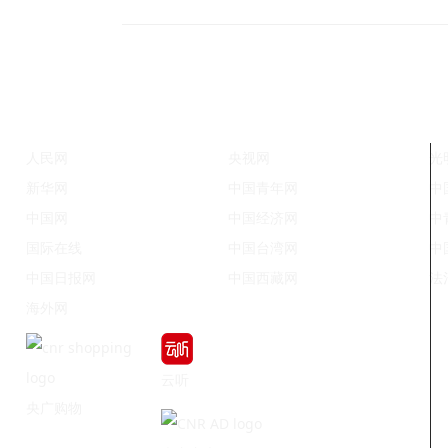
人民网
央视网
光
新华网
中国青年网
中
中国网
中国经济网
中
国际在线
中国台湾网
中
中国日报网
中国西藏网
法
海外网
云听
央广购物