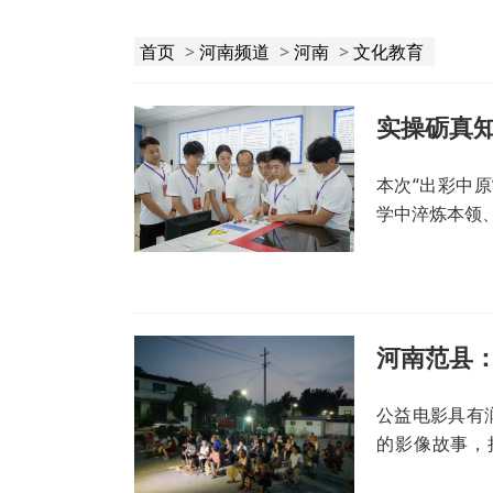
首页
>
河南频道
>
河南
>
文化教育
实操砺真知
本次“出彩中
学中淬炼本领
河南范县：
公益电影具有
的影像故事，
中。