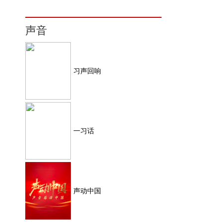
声音
习声回响
一习话
声动中国