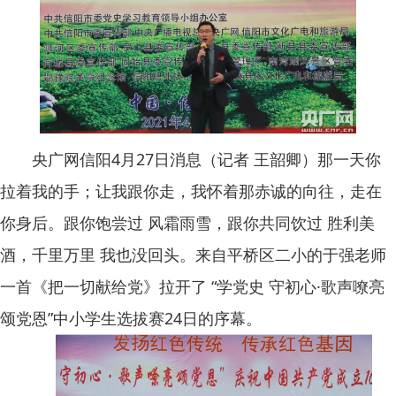
央广网信阳4月27日消息（记者 王韶卿）那一天你
拉着我的手；让我跟你走，我怀着那赤诚的向往，走在
你身后。跟你饱尝过 风霜雨雪，跟你共同饮过 胜利美
酒，千里万里 我也没回头。来自平桥区二小的于强老师
一首《把一切献给党》拉开了 “学党史 守初心·歌声嘹亮
颂党恩”中小学生选拔赛24日的序幕。