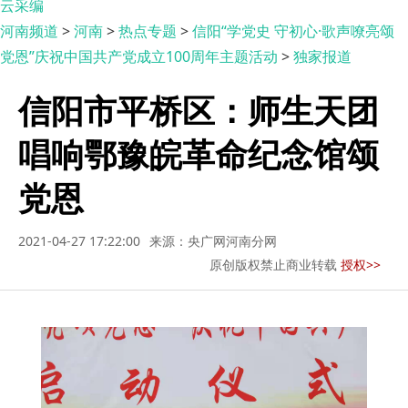
云采编
河南频道
>
河南
>
热点专题
>
信阳“学党史 守初心·歌声嘹亮颂
党恩”庆祝中国共产党成立100周年主题活动
>
独家报道
信阳市平桥区：师生天团
唱响鄂豫皖革命纪念馆颂
党恩
2021-04-27 17:22:00
来源：央广网河南分网
原创版权禁止商业转载
授权>>