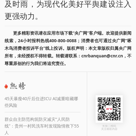
及时雨，为现代化美好平舆建设注入
更强动力。
更多精彩资讯请在应用市场下载“央广网”客户端。欢迎提供新闻
线索，24小时报料热线400-800-0088；消费者也可通过央广网“啄
木鸟消费者投诉平台”线上投诉。版权声明：本文章版权归属央广网
所有，未经授权不得转载。转载请联系：cnrbanquan@cnr.cn，不
尊重原创的行为我们将追究责任。
45天暴瘦40斤后住进ICU AI减重暗藏哪
些风险
群众自主防范构筑防灾减灾“人民防
线”：贵州一村民洗车时发现险情救下55
长按二维码
关注精彩内容
人