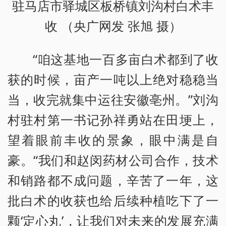
驻马店市驿城区板桥镇刘沟村白术丰
收 （央广网发 张旭 摄）
“咱这基地一百多亩白术都到了收
获的时候，亩产一吨以上绝对稳稳当
当，收完就集中运往安徽亳州。”刘沟
村驻村第一书记孙祥勇站在田埂上，
望着眼前丰收的景象，眼中满是自
豪。“我们和赵闵药材公司合作，技术
和销路都不成问题，辛苦了一年，这
批白术的收获也给后续种植吃下了一
颗‘定心丸’，让我们对未来的发展充满