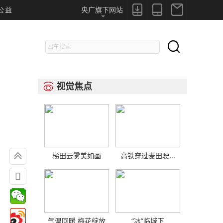



公益
央广旗下网站

视觉焦点


梯田云雾美如画
高铁穿过麦田驶...

气温回暖 梅花绽放
“冰”临城下