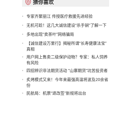
猜你喜欢

专家齐聚丽江 传授医疗救援先进经验
无机可趁！这几大诚信建设“杀手锏”了解一下
多地出现“卖茶叶”网络骗局
【诚信建设万里行】揭秘所谓“长寿健康法宝”
真相
用户网上售卖二级保护动物？专家：私人饲养
有风险
四招辨识非法期货活动 “山寨期货”坑苦投资者
炙烤模式又来！今年来最强高温将波及20余省
份
民航局：机票“退改签”新规将出台