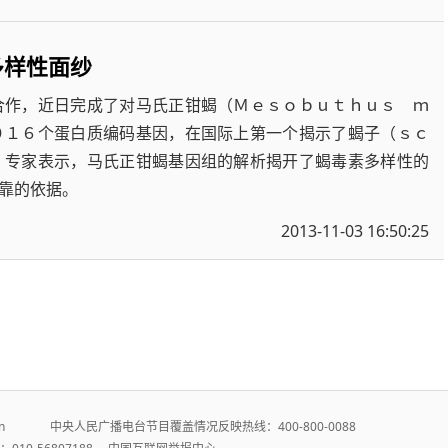
多样性面纱
合作，近日完成了对马氏正钳蝎（Ｍｅｓｏｂｕｔｈｕｓ ｍ
０１６个蛋白质编码基因，在国际上第一个揭示了蝎子（ｓｃ
。专家表示，马氏正钳蝎基因组的解析揭开了蝎毒素多样性的
靠的依据。
2013-11-03 16:50:25
r.cn 中央人民广播电台节目覆盖情况反映热线：400-800-0088