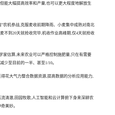
不但能大幅提高效率和产量,也可以更大程度地解放生
”农机参战,克服麦收前期降雨、小麦集中成熟对南北
小麦不到20天就抢收完毕,机收作业高峰期,仅4天就抢收
估算,未来农业可以严格控制施肥量,只在有需要
减少至目前的一半、甚至1/10。
得花大气力整合数据资源,提高数据的分析应用能力,
流清澈,田园牧歌,人工智能和云计算俯下身来深耕农
神奇美妙。