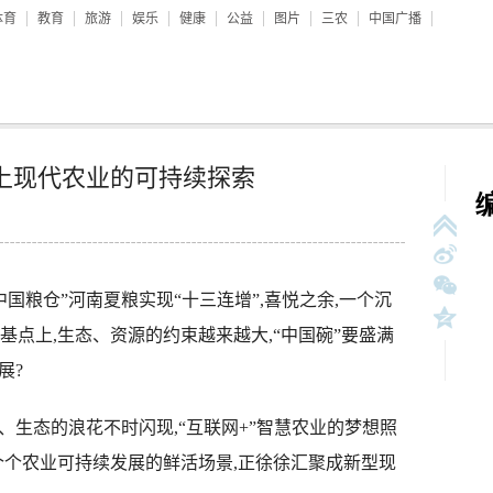
体育
教育
旅游
娱乐
健康
公益
图片
三农
中国广播
点上现代农业的可持续探索
国粮仓”河南夏粮实现“十三连增”,喜悦之余,一个沉
基点上,生态、资源的约束越来越大,“中国碗”要盛满
展?
生态的浪花不时闪现,“互联网+”智慧农业的梦想照
个个农业可持续发展的鲜活场景,正徐徐汇聚成新型现