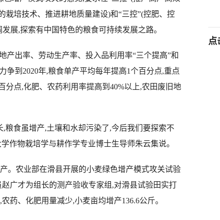
栽培技术、推进耕地质量建设)和“三控”(控肥、控
调发展,探索有中国特色的粮食可持续发展之路。
点
地产出率、劳动生产率、投入品利用率“三个提高”和
力争到2020年,粮食单产平均每年提高1个百分点,重点
百分点,化肥、农药利用率提高到40%以上,农田废旧地
,粮食虽增产,土壤和水却污染了,今后我们要探索不
大学作物栽培学与耕作学专业博士生导师朱云集说。
产。农业部在滑县开展的小麦绿色增产模式攻关试验
究员赵广才为组长的测产验收专家组,对滑县试验田实打
农药、化肥用量减少,小麦亩均增产136.6公斤。