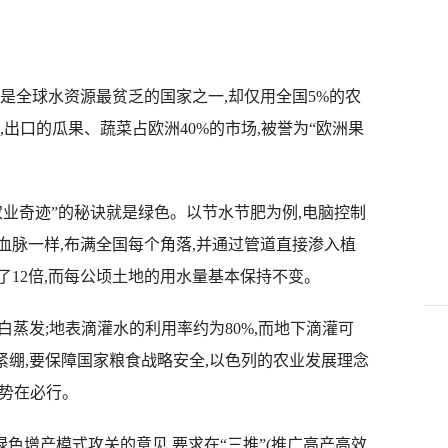
全球水资源最贫乏的国家之一,却仅用全国5%的农
,出口的瓜果、蔬菜占欧洲40%的市场,被誉为“欧洲果
奇迹”的秘诀就是绿色。以节水节肥为例,电脑控制
血脉一样,布满全国每个角落,并通过管道直接渗入植
12倍,而每公顷土地的用水量基本保持不变。
蒸发;地表滴灌水的利用率约为80%,而地下滴灌可
紧绷,要保障国家粮食战略安全,以色列的农业发展理念
”势在必行。
增产模式攻关的意见,要求在“三推”(推广高产高效