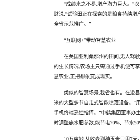
“成绩来之不易,增产潜力巨大。”农
财说,“试验田正在探索的是粮食持续增
全省示范推广。”
“互联网+”带动智慧农业
在美国亚利桑那州的田间,无人驾驶拖
的生长情况,农场主只需通过手机便可
慧农业,正把想象变成现实。
类似的智慧场景,我省也有。在浚县王
米的大型多节自走式智能喷灌设备。“用它
手机终端遥控指挥。”中鹤集团董事办
时调整施水肥参数,能节电70%、节水50
10万亩地,从收麦到种玉米只用7天。