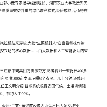
业部小麦专家指导组副组长、河南农业大学教授郭天
产与质量效益并重的绿色增产模式,经验成熟后,值得在
拉机往来穿梭,大批“生菜机器人”在查看每株作物
掌控农场的核心数据……由大数据和人工智能驱动的智
庄镇中鹤集团万亩示范方,记者看到一架臂长400多
喷灌1000亩麦田,只需3个农民、几十分钟,还能用
主任王文明介绍,智能系统根据农田气候、土壤墒情随
%、节约人工90%。
今年“三夏”,黄泛区农场农业生产比去年又提速一