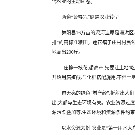
代农业的生动画卷。
两道“紧箍咒”倒逼农业转型
舞阳县16万亩的泥河洼原是滞洪区、
排”的高标准粮田。莲花镇于庄村村民包天
地高出200斤。
“庄稼一枝花,想高产,先要让土地‘吃
开始用腐殖酸,与化肥搭配施用,不但土
包天亮的绿色“增产经”,折射出人们
出,大都与生态环境有关。农业资源过
源污染叠加等,生态环境和资源条件约束
以水资源为例,农业是“第一用水大户”