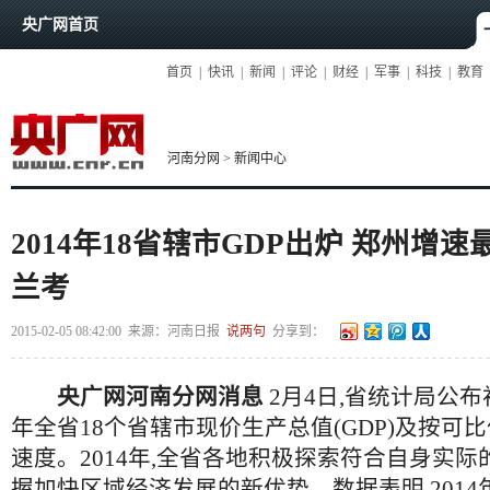
央广网首页
首页
|
快讯
|
新闻
|
评论
|
财经
|
军事
|
科技
|
教育
河南分网
>
新闻中心
2014年18省辖市GDP出炉 郑州增
兰考
2015-02-05 08:42:00
来源：
河南日报
说两句
分享到：
央广网河南分网消息
2月4日,省统计局公布
年全省18个省辖市现价生产总值(GDP)及按可
速度。2014年,全省各地积极探索符合自身实际
握加快区域经济发展的新优势。数据表明,201