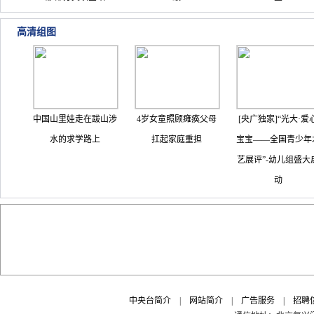
高清组图
气让
中国山里娃走在跋山涉
4岁女童照顾瘫痪父母
[央广独家]“光大·爱
热销
水的求学路上
扛起家庭重担
宝宝——全国青少年
是否
艺展评”-幼儿组盛大
动
中央台简介
|
网站简介
|
广告服务
|
招聘