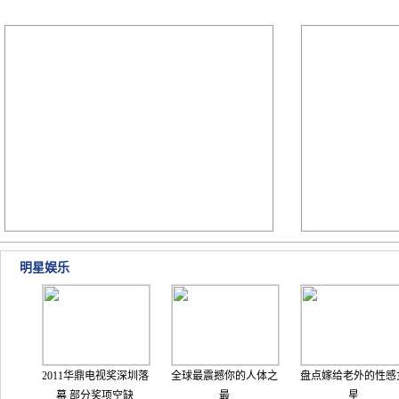
明星娱乐
2011华鼎电视奖深圳落
全球最震撼你的人体之
盘点嫁给老外的性感
幕 部分奖项空缺
最
星