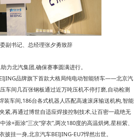
副书记、总经理张夕勇致辞
助力北汽集团,确保赛事圆满进行。
IJING品牌旗下首款大格局纯电动智能轿车——北京汽
司。冲压车间几百张钢板通过近万吨压机不停打磨,自动检测
焊装车间,186台各式机器人匹配高速滚床输送机构,智能
夹紧,再通过博世自适应焊接控制技术,让百密一疏绝无
涂+面涂”三次“穿衣”,两次180度的高温烘烤,星桓紫、
挂一身,北京汽车BEIJING-EU7悍然出世。